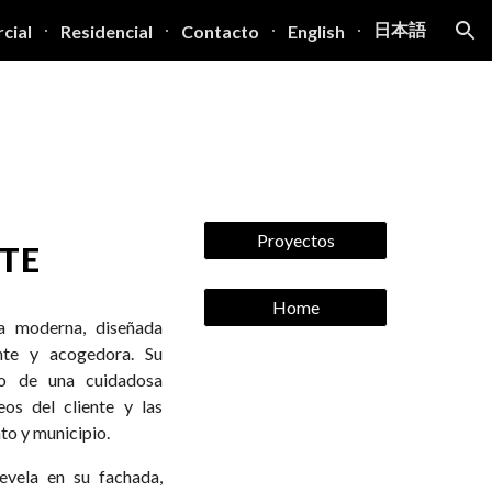
日本語
cial
Residencial
Contacto
English
ion
Proyectos
TE
Home
ia moderna, diseñada
nte y acogedora. Su
ado de una cuidadosa
os del cliente y las
to y municipio.
evela en su fachada,