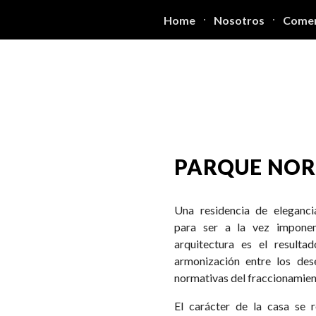
Home
Nosotros
Comer
ip to main content
Skip to navigat
PARQUE NOR
Una residencia de eleganc
para ser a la vez impone
arquitectura es el result
armonización entre los dese
normativas del fraccionamien
El carácter de la casa se r