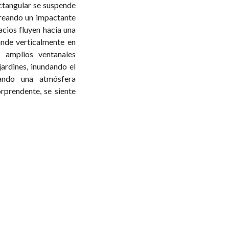
tangular se suspende
 creando un impactante
pacios fluyen hacia una
ande verticalmente en
s amplios ventanales
jardines, inundando el
ando una atmósfera
rprendente, se siente