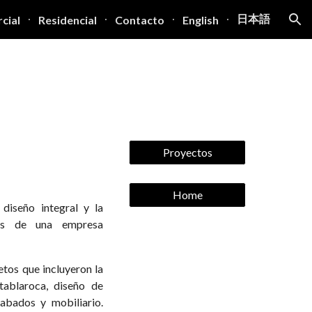
日本語
cial
Residencial
Contacto
English
ion
Proyectos
Home
 diseño integral y la
nas de una empresa
etos que incluyeron la
tablaroca, diseño de
cabados y mobiliario.