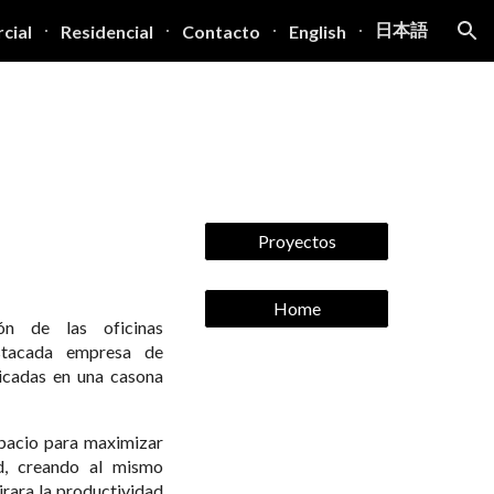
日本語
cial
Residencial
Contacto
English
ion
Proyectos
Home
ón de las oficinas
stacada empresa de
bicadas en una casona
spacio para maximizar
ad, creando al mismo
rara la productividad