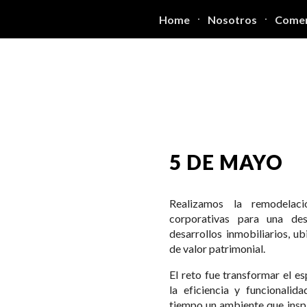
Home
Nosotros
Comer
ip to main content
Skip to navigat
5 DE MAYO
Realizamos la remodelaci
corporativas para una de
desarrollos inmobiliarios, u
de valor patrimonial.
El reto fue transformar el e
la eficiencia y funcionalid
tiempo un ambiente que inspi